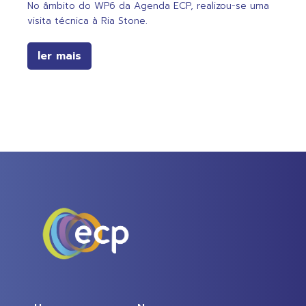
No âmbito do WP6 da Agenda ECP, realizou-se uma
visita técnica à Ria Stone.
ler mais