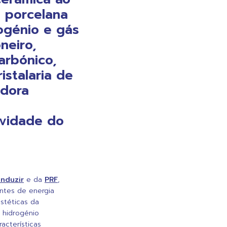
e porcelana
rogénio e gás
neiro,
arbónico,
istalaria de
adora
ividade do
Induzir
e da
PRF
,
ontes de energia
stéticas da
e hidrogénio
acterísticas