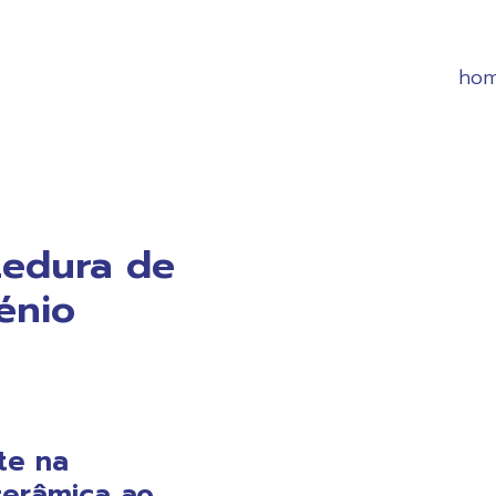
ho
zedura de
énio
te na
cerâmica ao