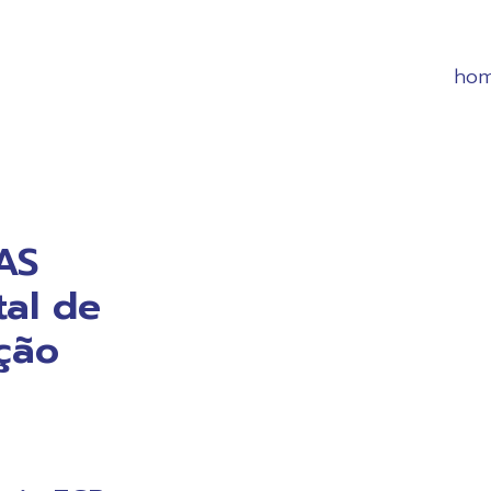
ho
AS
al de
ção