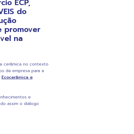
cio ECP,
VEIS do
rução
de promover
vel na
da cerâmica no contexto
ços da empresa para a
a
Ecocerâmica e
onhecimentos e
ndo assim o diálogo